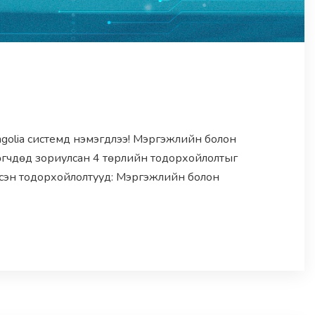
olia системд нэмэгдлээ! Мэргэжлийн болон
өгчдөд зориулсан 4 төрлийн тодорхойлолтыг
сэн тодорхойлолтууд: Мэргэжлийн болон