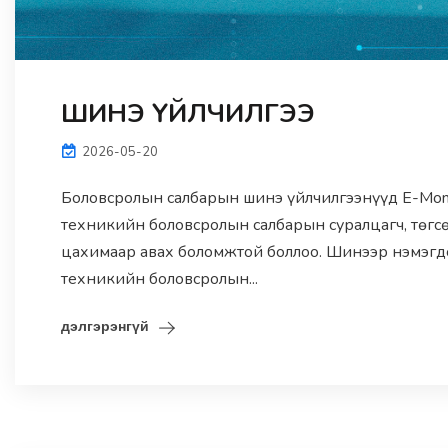
ШИНЭ ҮЙЛЧИЛГЭЭ
2026-05-20
Боловсролын салбарын шинэ үйлчилгээнүүд E-Mong
техникийн боловсролын салбарын суралцагч, төгс
цахимаар авах боломжтой боллоо. Шинээр нэмэгд
техникийн боловсролын...
дэлгэрэнгүй