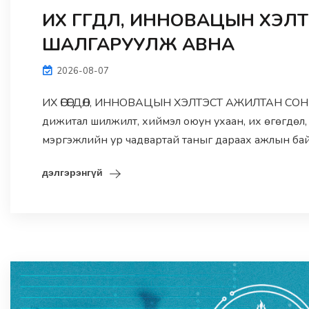
ИХ ӨГӨГДӨЛ, ИННОВАЦЫН ХЭ
ШАЛГАРУУЛЖ АВНА
2026-08-07
ИХ ӨГӨГДӨЛ, ИННОВАЦЫН ХЭЛТЭСТ АЖИЛТАН СО
дижитал шилжилт, хиймэл оюун ухаан, их өгөгдөл,
мэргэжлийн ур чадвартай таныг дараах ажлын бай
дэлгэрэнгүй