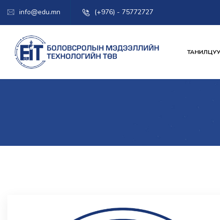
info@edu.mn
(+976) - 75772727
ТАНИЛЦУУ