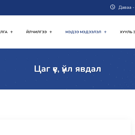
Даваа - 
ЛГА
ҮЙЛЧИЛГЭЭ
МЭДЭЭ МЭДЭЭЛЭЛ
ХУУЛЬ Э
Цаг үе, үйл явдал