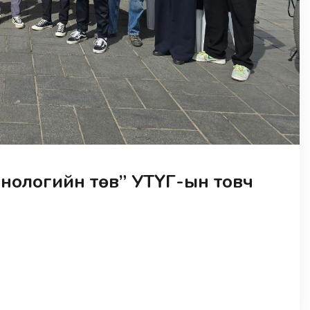
нологийн төв” УТҮГ-ын товч