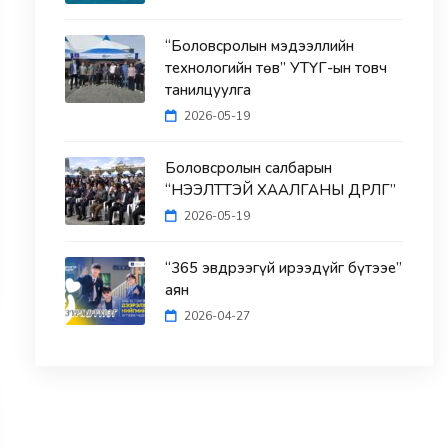
“Боловсролын мэдээллийн
технологийн төв” УТҮГ-ын товч
танилцуулга
2026-05-19
Боловсролын салбарын
“НЭЭЛТТЭЙ ХААЛГАНЫ ӨДӨРЛӨГ”
2026-05-19
“365 эвдрээгүй ирээдүйг бүтээе”
аян
2026-04-27