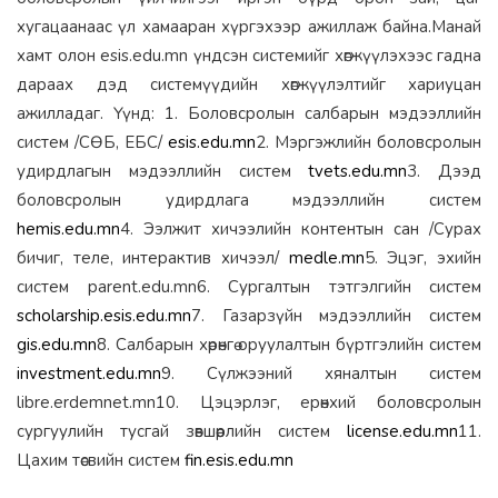
хугацаанаас үл хамааран хүргэхээр ажиллаж байна.
Манай
хамт олон esis.edu.mn үндсэн системийг хөгжүүлэхээс гадна
дараах дэд системүүдийн хөгжүүлэлтийг хариуцан
ажилладаг. Үүнд:
1. Боловсролын салбарын мэдээллийн
систем /СӨБ, ЕБС/
esis.edu.mn
2. Мэргэжлийн боловсролын
удирдлагын мэдээллийн систем
tvets.edu.mn
3. Дээд
боловсролын удирдлага мэдээллийн систем
hemis.edu.mn
4. Ээлжит хичээлийн контентын сан /Сурах
бичиг, теле, интерактив хичээл/
medle.mn
5. Эцэг, эхийн
систем parent.edu.mn
6. Сургалтын тэтгэлгийн систем
scholarship.esis.edu.mn
7. Газарзүйн мэдээллийн систем
gis.edu.mn
8. Салбарын хөрөнгө оруулалтын бүртгэлийн систем
investment.edu.mn
9. Сүлжээний хяналтын систем
libre.erdemnet.mn
10. Цэцэрлэг, ерөнхий боловсролын
сургуулийн тусгай зөвшөөрлийн систем
license.edu.mn
11.
Цахим төсвийн систем
fin.esis.edu.mn