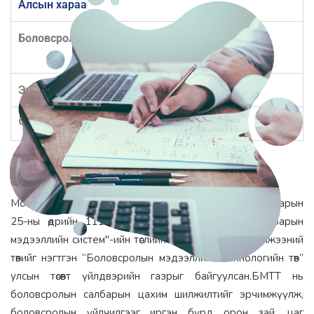
Алсын хараа
Боловсролыг цахимаар хүн бүрд
Эрхэм зорилго
Чиг үүрэг
Бидний тухай
Монгол Улсын Засгийн газрын 2020 оны 03 дугаар сарын
25-ны өдрийн 111 тогтоолоор “Боловсролын салбарын
мэдээллийн систем"-ийн төслийн баг, "Эрдэмнэт" сүлжээний
төвийг нэгтгэн “Боловсролын мэдээллийн технологийн төв”
улсын төсөвт үйлдвэрийн газрыг байгуулсан.
БМТТ нь
боловсролын салбарын цахим шилжилтийг эрчимжүүлж,
боловсролын үйлчилгээг иргэн бүрд орон зай, цаг