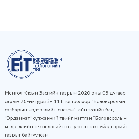
Монгол Улсын Засгийн газрын 2020 оны 03 дугаар
сарын 25-ны өдрийн 111 тогтоолоор “Боловсролын
салбарын мэдээллийн систем"-ийн төслийн баг,
"Эрдэмнэт" сүлжээний төвийг нэгтгэн “Боловсролын
мэдээллийн технологийн төв” улсын төсөвт үйлдвэрийн
газрыг байгуулсан.