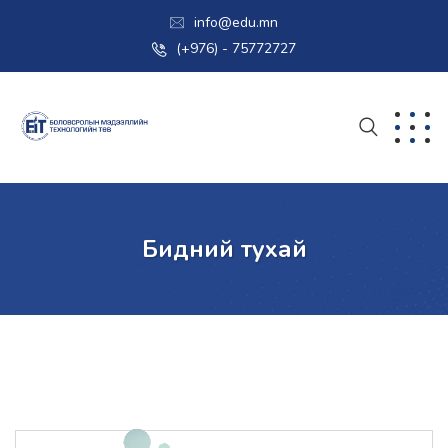
info@edu.mn
(+976) - 75772727
Бидний тухай