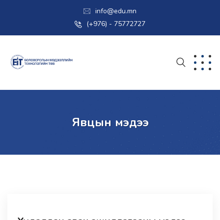
info@edu.mn
(+976) - 75772727
Явцын мэдээ