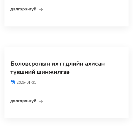
дэлгэрэнгүй
Боловсролын их өгөгдлийн ахисан
түвшний шинжилгээ
2025-01-31
дэлгэрэнгүй