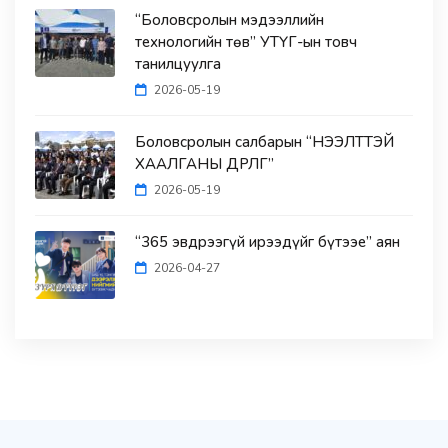
“Боловсролын мэдээллийн
технологийн төв” УТҮГ-ын товч
танилцуулга
2026-05-19
Боловсролын салбарын “НЭЭЛТТЭЙ
ХААЛГАНЫ ӨДӨРЛӨГ”
2026-05-19
“365 эвдрээгүй ирээдүйг бүтээе” аян
2026-04-27