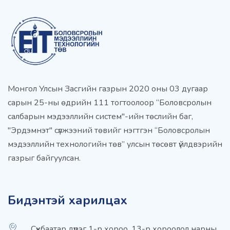
Монгол Улсын Засгийн газрын 2020 оны 03 дугаар
сарын 25-ны өдрийн 111 тогтоолоор “Боловсролын
салбарын мэдээллийн систем"-ийн төслийн баг,
"Эрдэмнэт" сүлжээний төвийг нэгтгэн “Боловсролын
мэдээллийн технологийн төв” улсын төсөвт үйлдвэрийн
газрыг байгуулсан.
Бидэнтэй харилцах
Сүхбаатар дүүрэг 1-р хороо, 13-р хороолол нарны