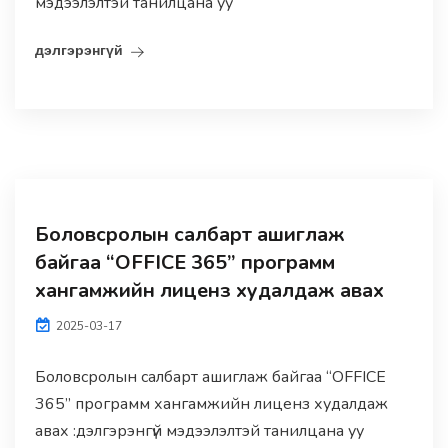
мэдээлэлтэй танилцана уу
дэлгэрэнгүй
Боловсролын салбарт ашиглаж
байгаа “OFFICE 365” программ
хангамжийн лиценз худалдаж авах
2025-03-17
Боловсролын салбарт ашиглаж байгаа “OFFICE
365” программ хангамжийн лиценз худалдаж
авах :дэлгэрэнгүй мэдээлэлтэй танилцана уу