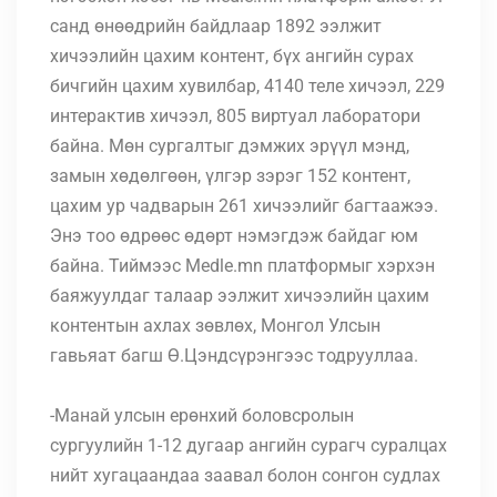
санд өнөөдрийн байдлаар 1892 ээлжит
хичээлийн цахим контент, бүх ангийн сурах
бичгийн цахим хувилбар, 4140 теле хичээл, 229
интерактив хичээл, 805 виртуал лаборатори
байна. Мөн сургалтыг дэмжих эрүүл мэнд,
замын хөдөлгөөн, үлгэр зэрэг 152 контент,
цахим ур чадварын 261 хичээлийг багтаажээ.
Энэ тоо өдрөөс өдөрт нэмэгдэж байдаг юм
байна. Тиймээс Medle.mn платформыг хэрхэн
баяжуулдаг талаар ээлжит хичээлийн цахим
контентын ахлах зөвлөх, Монгол Улсын
гавьяат багш Ө.Цэндсүрэнгээс тодрууллаа.
-Манай улсын ерөнхий боловсролын
сургуулийн 1-12 дугаар ангийн сурагч суралцах
нийт хугацаандаа заавал болон сонгон судлах