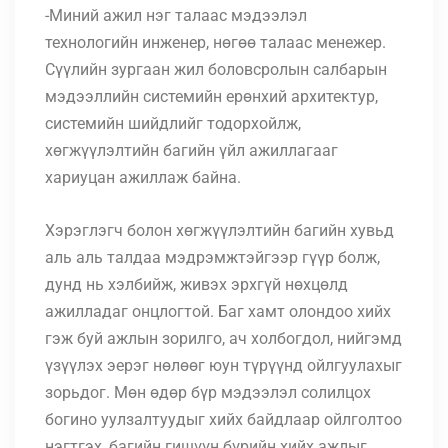
-Миний ажил нэг талаас мэдээлэл
технологийн инженер, нөгөө талаас менежер.
Сүүлийн зургаан жил боловсролын салбарын
мэдээллийн системийн ерөнхий архитектур,
системийн шийдлийг тодорхойлж,
хөгжүүлэлтийн багийн үйл ажиллагааг
хариуцан ажиллаж байна.
Хэрэглэгч болон хөгжүүлэлтийн багийн хувьд
аль аль талдаа мэдрэмжтэйгээр гүүр болж,
дунд нь хэлбийж, живэх эрхгүй нөхцөлд
ажилладаг онцлогтой. Баг хамт олондоо хийх
гэж буй ажлын зорилго, ач холбогдол, нийгэмд
үзүүлэх эерэг нөлөөг юун түрүүнд ойлгуулахыг
зорьдог. Мөн өдөр бүр мэдээлэл солилцох
богино уулзалтуудыг хийх байдлаар ойлголтоо
нэгтгэх, багийн гишүүн бүрийн хийх ажлыг