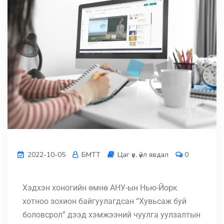
2022-10-05
БМТТ
Цаг үе, үйл явдал
0
Хэдхэн хоногийн өмнө АНУ-ын Нью-Йорк
хотноо зохион байгуулагдсан “Хувьсаж буй
боловсрол” дээд хэмжээний чуулга уулзалтын