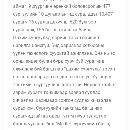
аймаг, 9 дүүргийн ерөнхий боловсролын 477
сургуулийн 10 дугаар ангид суралцдаг 10,407
сурагч 16 судлагдахууны 620 бүлгээр
суралцаж, 155 багш ажиллаж байна.
Цахим сургуульд өөрийн гэсэн байшин
барилга байхгүй. Бид харилцаа холбооны
үүлэн технологи суурьтай ажиллана. Энэ нь эх
орны өнцөг булан бүрд сурч буй сурагчид,
ажиллаж буй багш нар “цахим сургууль” гэсэн
нэгэн дээвэр дор нэгдэнэ гэсэн үг. Үүгээрээ
танхимын сургуулиас ялгаатай. Өөрөөр хэлбэл
зарим сурагч танхимаар заавал судлах
хичээлээ, цахимаар сонгон судлах хичээлээ
сурах юм. Сургуулийн танхимд багш нар
сурагчидтайгаа өдөр тутам нүүр тулж, гар
барьж уулздаг бол “Medle” сургуулийн багш,