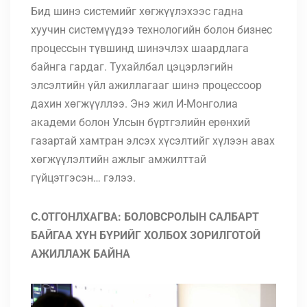
Бид шинэ системийг хөгжүүлэхээс гадна
хуучин системүүдээ технологийн болон бизнес
процессын түвшинд шинэчлэх шаардлага
байнга гардаг. Тухайлбал цэцэрлэгийн
элсэлтийн үйл ажиллагааг шинэ процессоор
дахин хөгжүүллээ. Энэ жил И-Монголиа
академи болон Улсын бүртгэлийн ерөнхий
газартай хамтран элсэх хүсэлтийг хүлээн авах
хөгжүүлэлтийн ажлыг амжилттай
гүйцэтгэсэн… гэлээ.
С.ОТГОНЛХАГВА: БОЛОВСРОЛЫН САЛБАРТ
БАЙГАА ХҮН БҮРИЙГ ХОЛБОХ ЗОРИЛГОТОЙ
АЖИЛЛАЖ БАЙНА