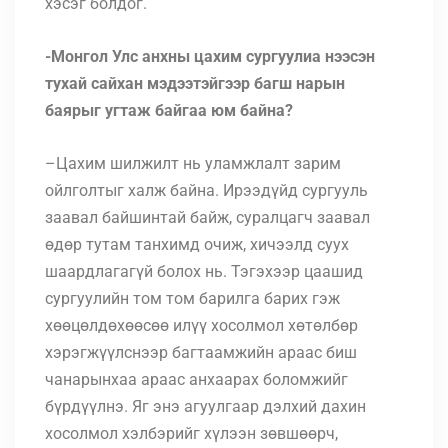
хэсэг болдог.
-Монгол Улс анхны цахим сургуулиа нээсэн
тухай сайхан мэдээтэйгээр багш нарын
баярыг угтаж байгаа юм байна?
–
Цахим
шилжилт нь уламжлалт зарим
ойлголтыг халж байна. Ирээдүйд сургууль
заавал байшинтай байж, суралцагч заавал
өдөр тутам танхимд очиж, хичээлд суух
шаардлагагүй болох нь
. Тэгэхээр
цаашид
сургуулийн том том барилга барих гэж
хөөцөлдөхөөсөө илүү хосолмол хөтөлбөр
хэрэгжүүлснээр багтаамжийн араас биш
чанарынхаа араас анхаарах боломжийг
бүрдүүлнэ
. Яг энэ агуулгаар дэлхий дахин
хосолмол хэлбэрийг хүлээн зөвшөөрч,