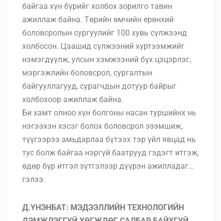
байгаа хүн бүрийг холбох зорилго тавин
ажиллаж байна. Төрийн өмчийн ерөнхий
боловсролын сургуулийг 100 хувь сүлжээнд
холбосон.
Цаашид сүлжээний хүртээмжийг
нэмэгдүүлж, улсын хэмжээний бүх цэцэрлэг,
мэргэжлийн боловсрол, сургалтын
байгууллагууд, сурагчдын дотуур байрыг
холбохоор ажиллаж байна
.
Би хамт олноо хүн болгоны насан туршийнх нь
нэгээхэн хэсэг болох боловсрол эзэмшиж,
түүгээрээ амьдарлаа бүтээх тэр үйл явцад нь
тус болж байгаа нэргүй баатрууд гэдэгт итгэж,
өдөр бүр итгэл зүтгэлээр дүүрэн ажилладаг…
гэлээ.
Д.ҮНЭНБАТ: МЭДЭЭЛЛИЙН ТЕХНОЛОГИЙН
ДЭМЖЛЭГГҮЙ ХӨГЖДӨГ САЛБАР БАЙХГҮЙ