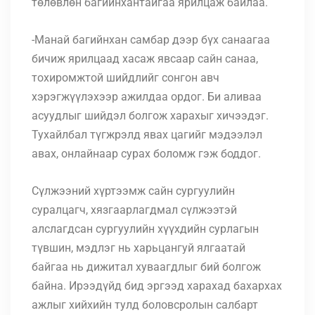
төлөвлөн багийнхантайгаа ярилцаж байлаа.
-Манай багийнхан самбар дээр бүх санаагаа
бичиж ярилцаад хасаж явсаар сайн санаа,
тохиромжтой шийдлийг сонгон авч
хэрэгжүүлэхээр ажилдаа ордог. Би аливаа
асуудлыг шийдэл болгож харахыг хичээдэг.
Тухайлбал түгжрэлд явах цагийг мэдээлэл
авах, онлайнаар сурах боломж гэж боддог.
Сүлжээний хүртээмж сайн сургуулийн
суралцагч, хязгаарлагдмал сүлжээтэй
алслагдсан сургуулийн хүүхдийн сурлагын
түвшин, мэдлэг нь харьцангуй ялгаатай
байгаа нь дижитал хуваагдлыг бий болгож
байна
. Ирээдүйд бид эргээд харахад бахархах
ажлыг хийхийн тулд боловсролын салбарт