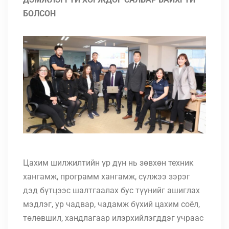
БОЛСОН
Цахим шилжилтийн үр дүн нь зөвхөн техник
хангамж, программ хангамж, сүлжээ зэрэг
дэд бүтцээс шалтгаалах бус түүнийг ашиглах
мэдлэг, ур чадвар, чадамж бүхий цахим соёл,
төлөвшил, хандлагаар илэрхийлэгддэг учраас