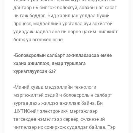
дангаар нь ойлгож болохгүй, зөвхөн нэг хэсэг
нь гэж боддог. Бид харилцан уялдаа бүхий
процесс, мэдээллийн урсгалаа зүй зохистой
удирдаж чадвал энэ нь өөрөө цахим шилжилт
болж үр өгөөжөө өгнө.
-Боловсролын салбарт ажиллахаасаа өмнө
хаана ажиллаж, ямар туршлага
хуримтлуулсан бэ?
-Миний хувьд мэдээллийн технологи
мэргэжилтэй хэдий ч боловсролын салбарт
зургаа дахь жилдээ ажиллаж байна. Би
ШУТИС-ийг электроникч мэргэжлээр
төгсөхдөө нэмэлтээр сервер, сүлжээний
чиглэлээр их сонирхож судалдаг байлаа. Тэр