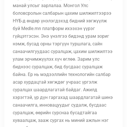
манай улсыг зарлалаа.
Монгол Улс
боловсролын салбарын цахим шилжилтээрээ
НҮБ-д өндөр үнэлэгдэхэд бидний хөгжүүлж
буй Medle.mn платформ ихээхэн үүрэг
гүйцэтгэсэн
. Энэ үнэлгээ бидэнд урам зориг
нэмж, бусад орны тэргүүн туршлага, сайн
санаачилгуудаас суралцаж, цахим шилжилтээ
улам эрчимжүүлэх хүч өглөө. Зарим улс
биднээс суралцаж, бид бусдаас суралцаж
байна. Ер нь мэдээллийн технологийн салбар
асар хурдацтай хөгждөг учраас үргэлж
суралцах шаардлагатай байдаг. Ажилд
хэрэгтэй, үр дүн гаргахад шаардлагатай шинэ
санаачилга, инновацуудыг судалж, бусдаас
суралцаж, өөрийн сурснаа бусадтайгаа
хуваалцаж, зааж сургах нь миний ажлын нэг