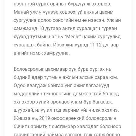
нээлттэй сурах орчныг бүрдүүлж эхэллээ.
Манай улс ч үүнээс хоцрохгүй анхны цахим
сургуулиа долоо хоногийн өмнө нээсэн. Улсын
хэмжээнд 10 дугаар ангид суралцагч гурван
хүүхэд тутмын нэг нь “Medle” цахим сургуульд
суралцаж байна. Ирэх жилүүдэд 11-12 дугаар
ангийг нэмж хамруулна.
Боловсролыг цахимаар хүн бүрд хүргэх нь
бидний өдөр тутмын ажлын алсын хараа юм.
Одоо явагдаж байгаа үйл ажиллагаанууд
мэдээллийн технологийн дэмжлэгтэй болоод
эхлэхээр хүний оролцоо улам бүр багасаж,
шуурхай, илүү ил тод зарчим үйлчилж эхэлнэ.
Жишээ нь, 2019 оноос ерөнхий боловсролын
бичиг баримтыг системээр хэвлэдэг болсноор
гэрчилгээний наймаа зогссон гэж хэлж болно.