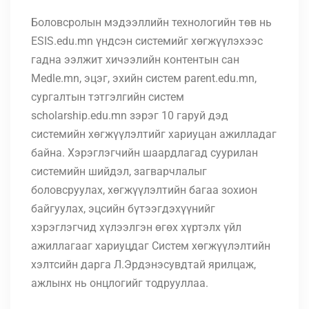
Боловсролын мэдээллийн технологийн төв нь
ESIS.edu.mn үндсэн системийг хөгжүүлэхээс
гадна ээлжит хичээлийн контентын сан
Medle.mn, эцэг, эхийн систем parent.edu.mn,
сургалтын тэтгэлгийн систем
scholarship.edu.mn зэрэг 10 гаруй дэд
системийн хөгжүүлэлтийг хариуцан ажилладаг
байна. Хэрэглэгчийн шаардлагад суурилан
системийн шийдэл, загварчлалыг
боловсруулах, хөгжүүлэлтийн багаа зохион
байгуулах, эцсийн бүтээгдэхүүнийг
хэрэглэгчид хүлээлгэн өгөх хүртэлх үйл
ажиллагааг хариуцдаг Систем хөгжүүлэлтийн
хэлтсийн дарга Л.Эрдэнэсувдтай ярилцаж,
ажлынх нь онцлогийг тодрууллаа.