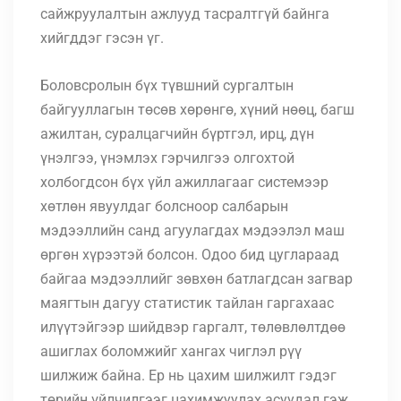
сайжруулалтын ажлууд тасралтгүй байнга
хийгддэг гэсэн үг.
Боловсролын бүх түвшний сургалтын
байгууллагын төсөв хөрөнгө, хүний нөөц, багш
ажилтан, суралцагчийн бүртгэл, ирц, дүн
үнэлгээ, үнэмлэх гэрчилгээ олгохтой
холбогдсон бүх үйл ажиллагааг системээр
хөтлөн явуулдаг болсноор салбарын
мэдээллийн санд агуулагдах мэдээлэл маш
өргөн хүрээтэй болсон. Одоо бид цуглараад
байгаа мэдээллийг зөвхөн батлагдсан загвар
маягтын дагуу статистик тайлан гаргахаас
илүүтэйгээр шийдвэр гаргалт, төлөвлөлтдөө
ашиглах боломжийг хангах чиглэл рүү
шилжиж байна. Ер нь цахим шилжилт гэдэг
төрийн үйлчилгээг цахимжуулах асуудал гэж