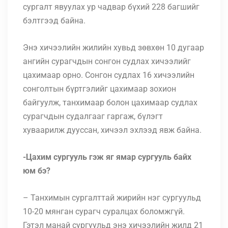
сургалт явуулах ур чадвар бүхий 228 багшийг
бэлтгээд байна.
Энэ хичээлийн жилийн хувьд зөвхөн 10 дугаар
ангийн сурагчдын сонгон судлах хичээлийг
цахимаар орно. Сонгон судлах 16 хичээлийн
сонголтын бүртгэлийг цахимаар зохион
байгуулж, танхимаар болон цахимаар судлах
сурагчдын судалгааг гаргаж, бүлэгт
хуваарилж дууссан, хичээл эхлээд явж байна.
-Цахим сургууль гэж яг ямар сургууль байх
юм бэ?
– Танхимын сургалттай жирийн нэг сургуульд
10-20 мянган сурагч суралцах боломжгүй.
Гэтэл манай сургуульд энэ хичээлийн жилд 21