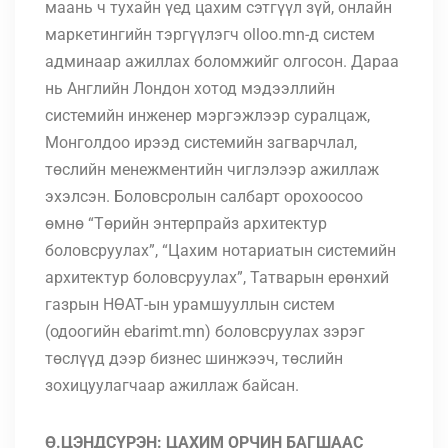
маань ч тухайн үед цахим сэтгүүл зүй, онлайн
маркетингийн тэргүүлэгч olloo.mn-д систем
админаар ажиллах боломжийг олгосон. Дараа
нь Английн Лондон хотод мэдээллийн
системийн инженер мэргэжлээр суралцаж,
Монголдоо ирээд системийн загварчлал,
төслийн менежментийн чиглэлээр ажиллаж
эхэлсэн. Боловсролын салбарт орохоосоо
өмнө “Төрийн энтерпрайз архитектур
боловсруулах”, “Цахим нотариатын системийн
архитектур боловсруулах”, Татварын ерөнхий
газрын НӨАТ-ын урамшууллын систем
(одоогийн ebarimt.mn) боловсруулах зэрэг
төслүүд дээр бизнес шинжээч, төслийн
зохицуулагчаар ажиллаж байсан.
Ө.ЦЭНДСҮРЭН: ЦАХИМ ОРЧИН БАГШААС