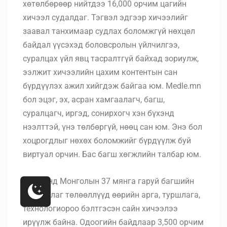
хөтөлбөрөөр нийтдээ 16,000 орчим цагийн
хичээл судалдаг. Тэгвэл эдгээр хичээлийг
заавал танхимаар судлах боломжгүй нөхцөл
байдал үүсэхэд боловсролын үйлчилгээ,
суралцах үйл явц тасралтгүй байхад зориулж,
ээлжит хичээлийн цахим контентын сан
бүрдүүлэх ажил хийгдэж байгаа юм. Medle.mn
бол эцэг, эх, асран хамгаалагч, багш,
суралцагч, иргэд, сонирхогч хэн бүхэнд
нээлттэй, үнэ төлбөргүй, нөөц сан юм. Энэ бол
хоцрогдлыг нөхөх боломжийг бүрдүүлж буй
виртуал орчин. Бас багш хөгжлийн талбар юм.
Энэ санд Монголын 37 мянга гаруй багшийн
чадварлаг төлөөллүүд өөрийн арга, туршлага,
технологиороо бэлтгэсэн сайн хичээлээ
ирүүлж байна. Одоогийн байдлаар 3,500 орчим