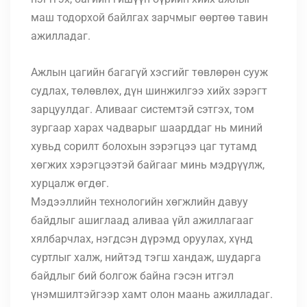
маш тодорхой байлгах зарчмыг өөртөө тавин
ажилладаг.
Ажлын цагийн багагүй хэсгийг төвлөрөн сууж
судлах, төлөвлөх, дүн шинжилгээ хийх зэрэгт
зарцуулдаг. Аливааг системтэй сэтгэх, том
зургаар харах чадварыг шаарддаг нь миний
хувьд сорилт болохын зэрэгцээ цаг тутамд
хөгжих хэрэгцээтэй байгааг минь мэдрүүлж,
хурцалж өгдөг.
Мэдээллийн технологийн хөгжлийн давуу
байдлыг ашиглаад аливаа үйл ажиллагааг
хялбарчлах, нэгдсэн дүрэмд оруулах, хүнд
суртлыг халж, нийтэд тэгш хандаж, шударга
байдлыг бий болгож байна гэсэн итгэл
үнэмшилтэйгээр хамт олон маань ажилладаг.