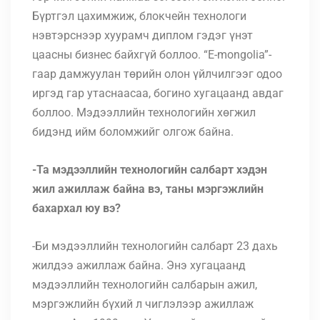
Бүртгэл цахимжиж, блокчейн технологи
нэвтэрснээр хуурамч диплом гэдэг үнэт
цаасны бизнес байхгүй боллоо. “Е-mongolia”-
гаар дамжуулан төрийн олон үйлчилгээг одоо
иргэд гар утаснаасаа, богино хугацаанд авдаг
боллоо. Мэдээллийн технологийн хөгжил
бидэнд ийм боломжийг олгож байна.
-Та мэдээллийн технологийн салбарт хэдэн
жил ажиллаж байна вэ, таны мэргэжлийн
бахархал юу вэ?
-Би мэдээллийн технологийн салбарт 23 дахь
жилдээ ажиллаж байна. Энэ хугацаанд
мэдээллийн технологийн салбарын ажил,
мэргэжлийн бүхий л чиглэлээр ажиллаж