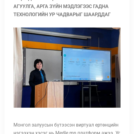
АГУУЛГА, АРГА ЗҮЙН МЭДЛЭГЭЭС ГАДНА
ТЕХНОЛОГИЙН УР ЧАДВАРЫГ ШААРДДАГ
Монгол залуусын бүтээсэн виртуал ертөнцийн
нэгээхэн хэсэг нь Medle.mn платформ ажээ. Уг