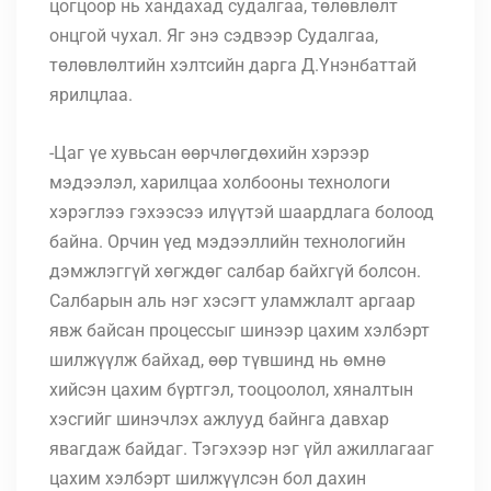
цогцоор нь хандахад судалгаа, төлөвлөлт
онцгой чухал. Яг энэ сэдвээр Судалгаа,
төлөвлөлтийн хэлтсийн дарга Д.Үнэнбаттай
ярилцлаа.
-Цаг үе хувьсан өөрчлөгдөхийн хэрээр
мэдээлэл, харилцаа холбооны технологи
хэрэглээ гэхээсээ илүүтэй шаардлага болоод
байна. Орчин үед мэдээллийн технологийн
дэмжлэггүй хөгждөг салбар байхгүй болсон.
Салбарын аль нэг хэсэгт уламжлалт аргаар
явж байсан процессыг шинээр цахим хэлбэрт
шилжүүлж байхад, өөр түвшинд нь өмнө
хийсэн цахим бүртгэл, тооцоолол, хяналтын
хэсгийг шинэчлэх ажлууд байнга давхар
явагдаж байдаг. Тэгэхээр нэг үйл ажиллагааг
цахим хэлбэрт шилжүүлсэн бол дахин