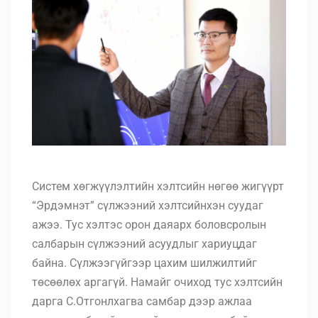
Систем хөгжүүлэлтийн хэлтсийн нөгөө жигүүрт
“Эрдэмнэт” сүлжээний хэлтсийнхэн суудаг
ажээ. Тус хэлтэс орон даяарх боловсролын
салбарын сүлжээний асуудлыг хариуцдаг
байна. Сүлжээгүйгээр цахим шилжилтийг
төсөөлөх аргагүй. Намайг очиход тус хэлтсийн
дарга С.Отгонлхагва самбар дээр ажлаа