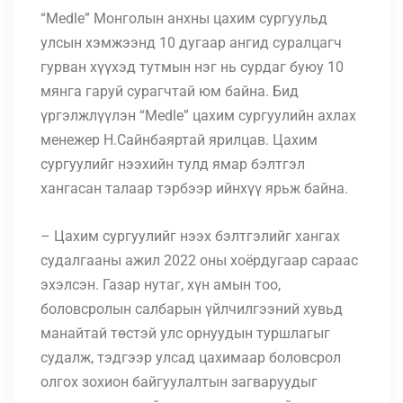
“Medle” Монголын анхны цахим сургуульд
улсын хэмжээнд 10 дугаар ангид суралцагч
гурван хүүхэд тутмын нэг нь сурдаг буюу 10
мянга гаруй сурагчтай юм байна. Бид
үргэлжлүүлэн “Medle” цахим сургуулийн ахлах
менежер Н.Сайнбаяртай ярилцав. Цахим
сургуулийг нээхийн тулд ямар бэлтгэл
хангасан талаар тэрбээр ийнхүү ярьж байна.
– Цахим сургуулийг нээх бэлтгэлийг хангах
судалгааны ажил 2022 оны хоёрдугаар сараас
эхэлсэн. Газар нутаг, хүн амын тоо,
боловсролын салбарын үйлчилгээний хувьд
манайтай төстэй улс орнуудын туршлагыг
судалж, тэдгээр улсад цахимаар боловсрол
олгох зохион байгуулалтын загваруудыг