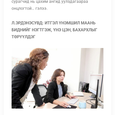
сурагчид нь цахим ангид уулздагаараа
онцлогтой… гэлээ.
Л.ЭРДЭНЭСУВД: ИТГЭЛ ҮНЭМШИЛ МААНЬ
БИДНИЙГ НЭГТГЭЖ, ҮНЭ ЦЭН, БАХАРХЛЫГ
ТӨРҮҮЛДЭГ