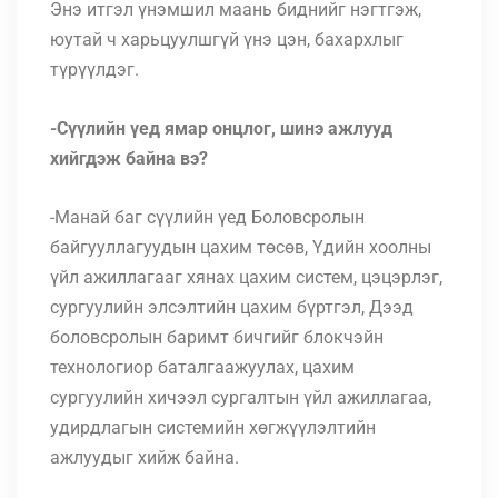
Энэ итгэл үнэмшил маань биднийг нэгтгэж,
юутай ч харьцуулшгүй үнэ цэн, бахархлыг
түрүүлдэг.
-Сүүлийн үед ямар онцлог, шинэ ажлууд
хийгдэж байна вэ?
-Манай баг cүүлийн үед Боловсролын
байгууллагуудын цахим төсөв, Үдийн хоолны
үйл ажиллагааг хянах цахим систем, цэцэрлэг,
сургуулийн элсэлтийн цахим бүртгэл, Дээд
боловсролын баримт бичгийг блокчэйн
технологиор баталгаажуулах, цахим
сургуулийн хичээл сургалтын үйл ажиллагаа,
удирдлагын системийн хөгжүүлэлтийн
ажлуудыг хийж байна.