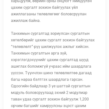
харьцуулж, өөрийн орны онцлогт нийцүүлэн
цахим сургалт зохион байгуулах үйл
ажиллагааны төлөвлөгөөг боловсруулан
ажиллаж байна.
Танхимын сургалтад зориулсан сургалтын
хөтөлбөрийг цахим сургалт зохион байгуулах
“төлөвлөлт”-рүү шилжүүлэх ажлыг хийсэн.
Танхимын сургалтын арга зүй,
хэрэглэгдэхүүнийг цахим сургалтад шууд
ашиглах боломжгүй учраас ийм шаардлага
үүссэн. Түүнчлэн
шинэ төлөвлөлтөө дагаад
багш нараа бэлтгэх шаардлага гарсан
.
Одоогийн байдлаар 3 үе шаттай сургалтын
модуль боловсруулаад эхний 2 модулиар
таван удаа сургалт зохион байгуулж 1,200
орчим багшийг хамруулсны эцэст цахим