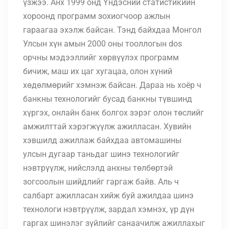
үзжээ. Анх 1999 онд Үндэсний статистикийн
хороонд программ зохиогчоор ажлын
гараагаа эхэлж байсан. Тэнд байхдаа Монгол
Улсын хүн амын 2000 оны тооллогын dos
орчны мэдээллийг хөрвүүлэх программ
бичиж, маш их цаг хугацаа, олон хүний
хөдөлмөрийг хэмнэж байсан. Дараа нь хоёр ч
банкны технологийг бусад банкны түвшинд
хүргэх, онлайн банк болгох зэрэг олон төслийг
амжилттай хэрэгжүүлж ажилласан. Хувийн
хэвшилд ажиллаж байхдаа автомашины
улсын дугаар таньдаг шинэ технологийг
нэвтрүүлж, нийслэлд анхны төлбөртэй
зогсоолын шийдлийг гаргаж байв. Аль ч
салбарт ажилласан хийж буй ажилдаа шинэ
технологи нэвтрүүлж, зардал хэмнэх, үр дүн
гаргах шинэлэг зүйлийг санаачилж ажиллахыг