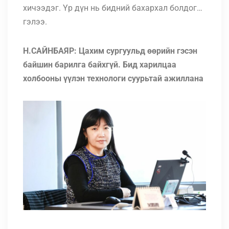
хичээдэг. Үр дүн нь бидний бахархал болдог…
гэлээ.
Н.САЙНБАЯР: Цахим сургуульд өөрийн гэсэн
байшин барилга байхгүй. Бид харилцаа
холбооны үүлэн технологи суурьтай ажиллана