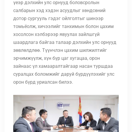
үеэр дэлхийн улс орнууд боловсролын
салбарын хэд хэдэн асуудлыг хөндсөний
дотор сургууль гэдэг ойлголтыг шинээр
томьёолж, хичээлийг танхимын болон цахим
хосолсон хэлбэрээр явуулах зайлшгүй
шаардлага байгаа талаар дэлхийн улс орнууд
зөвлөлдлөө. Түүнчлэн цахим шилжилтийг
эрчимжүүлж, хүн бүр цаг хугацаа, орон
зайнаас үл хамааралтайгаар насан туршдаа
суралцах боломжийг даруй бүрдүүлэхийг улс
орон бүрд уриалсан билээ.