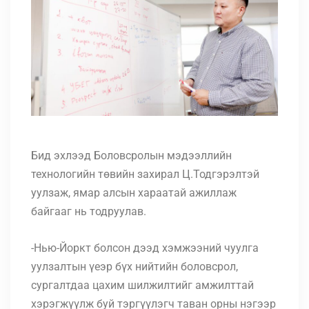
Бид эхлээд Боловсролын мэдээллийн
технологийн төвийн захирал Ц.Тодгэрэлтэй
уулзаж, ямар алсын хараатай ажиллаж
байгааг нь тодруулав.
-Нью-Йоркт болсон дээд хэмжээний чуулга
уулзалтын үеэр бүх нийтийн боловсрол,
сургалтдаа цахим шилжилтийг амжилттай
хэрэгжүүлж буй тэргүүлэгч таван орны нэгээр