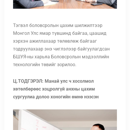
Тэгвэл боловсролын цахим шилжилтээр
Монгол Улс ямар түвшинд байгаа, цаашид
хэрхэн ажиллахаар төлөвлөж байгааг
тодруулахаар энэ чиглэлээр байгуулагдсан
БШУЯ-ны харьяа Боловсролын мэдээллийн
технологийн төвийг зорилоо.
Ц.ТОДГЭРЭЛ: Манай улс ч хосолмол
хөтөлбөрөөс хоцролгүй анхны цахим
сургуулиа долоо хоногийн өмнө нээсэн