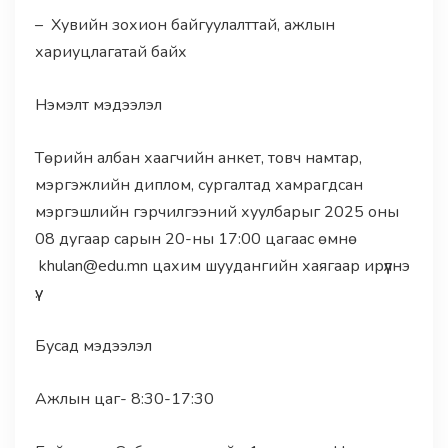
– Хувийн зохион байгуулалттай, ажлын
хариуцлагатай байх
Нэмэлт мэдээлэл
Төрийн албан хаагчийн анкет, товч намтар,
мэргэжлийн диплом, сургалтад хамрагдсан
мэргэшлийн гэрчилгээний хуулбарыг 2025 оны
08 дугаар сарын 20-ны 17:00 цагаас өмнө
khulan@edu.mn цахим шуудангийн хаягаар ирүүлнэ
үү.
Бусад мэдээлэл
Ажлын цаг- 8:30-17:30