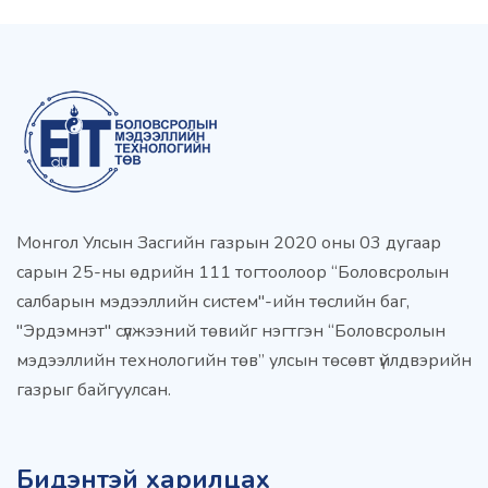
Монгол Улсын Засгийн газрын 2020 оны 03 дугаар
сарын 25-ны өдрийн 111 тогтоолоор “Боловсролын
салбарын мэдээллийн систем"-ийн төслийн баг,
"Эрдэмнэт" сүлжээний төвийг нэгтгэн “Боловсролын
мэдээллийн технологийн төв” улсын төсөвт үйлдвэрийн
газрыг байгуулсан.
Бидэнтэй харилцах