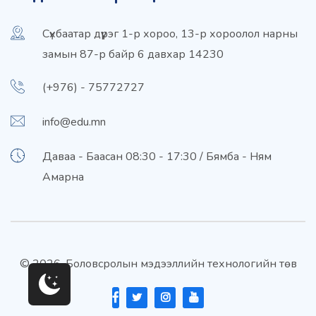
Сүхбаатар дүүрэг 1-р хороо, 13-р хороолол нарны
замын 87-р байр 6 давхар 14230
(+976) - 75772727
info@edu.mn
Даваа - Баасан 08:30 - 17:30 / Бямба - Ням
Амарна
© 2026. Боловсролын мэдээллийн технологийн төв