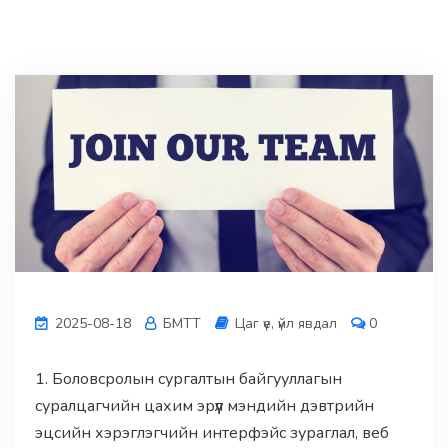
2025-08-18
БМТТ
Цаг үе, үйл явдал
0
1. Боловсролын сургалтын байгууллагын
суралцагчийн цахим эрүүл мэндийн дэвтрийн
эцсийн хэрэглэгчийн интерфэйс зураглал, веб