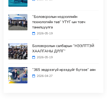
“Боловсролын мэдээллийн
технологийн төв” УТҮГ-ын товч
танилцуулга
2026-05-19
Боловсролын салбарын “НЭЭЛТТЭЙ
ХААЛГАНЫ ӨДӨРЛӨГ”
2026-05-19
“365 эвдрээгүй ирээдүйг бүтээе” аян
2026-04-27