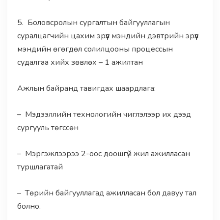
5. Боловсролын сургалтын байгууллагын
суралцагчийн цахим эрүүл мэндийн дэвтрийн эрүүл
мэндийн өгөгдөл солилцооны процессын
судалгаа хийх зөвлөх – 1 ажилтан
Ажлын байранд тавигдах шаардлага:
– Мэдээллийн технологийн чиглэлээр их дээд
сургууль төгссөн
– Мэргэжлээрээ 2-оос доошгүй жил ажилласан
туршлагатай
– Төрийн байгууллагад ажилласан бол давуу тал
болно.