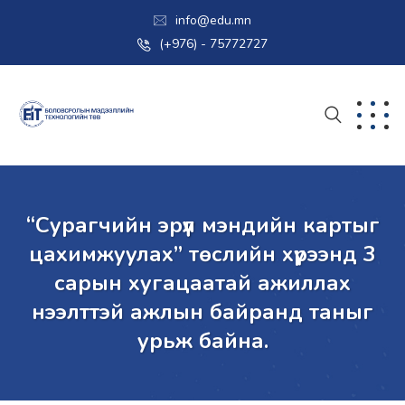
info@edu.mn
(+976) - 75772727
“Сурагчийн эрүүл мэндийн картыг
цахимжуулах” төслийн хүрээнд 3
сарын хугацаатай ажиллах
нээлттэй ажлын байранд таныг
урьж байна.