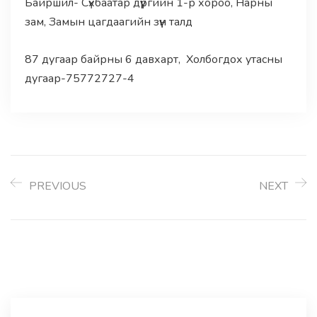
Байршил- Сүхбаатар дүүргийн 1-р хороо, Нарны
зам, Замын цагдаагийн зүүн талд
87 дугаар байрны 6 давхарт, Холбогдох утасны
дугаар-75772727-4
PREVIOUS
NEXT