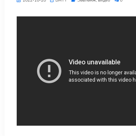
2022-10-20
БМТТ
Зөвлөмж, видео
0