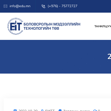
info@edu.mn
(+976) - 75772727
ТАНИЛЦУУ