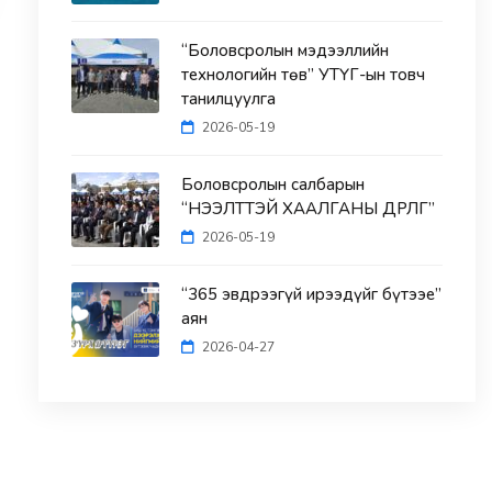
“Боловсролын мэдээллийн
технологийн төв” УТҮГ-ын товч
танилцуулга
2026-05-19
Боловсролын салбарын
“НЭЭЛТТЭЙ ХААЛГАНЫ ӨДӨРЛӨГ”
2026-05-19
“365 эвдрээгүй ирээдүйг бүтээе”
аян
2026-04-27