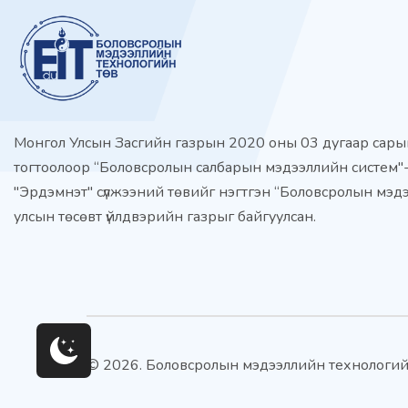
Монгол Улсын Засгийн газрын 2020 оны 03 дугаар сар
тогтоолоор “Боловсролын салбарын мэдээллийн систем"-
"Эрдэмнэт" сүлжээний төвийг нэгтгэн “Боловсролын мэд
улсын төсөвт үйлдвэрийн газрыг байгуулсан.
© 2026. Боловсролын мэдээллийн технологий