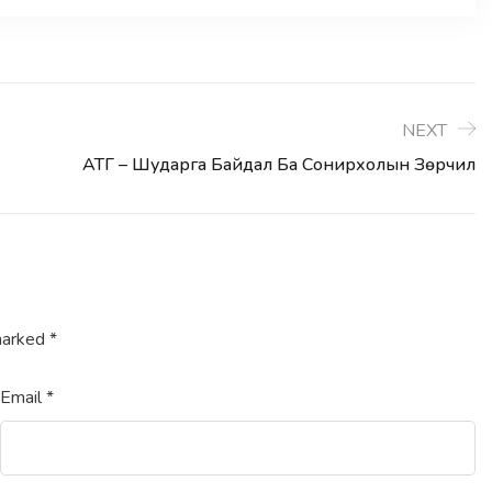
NEXT
АТГ – Шударга Байдал Ба Сонирхолын Зөрчил
 marked
*
Email
*