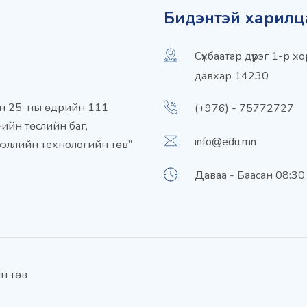
Бидэнтэй харилц
Сүхбаатар дүүрэг 1-р
давхар 14230
ын 25-ны өдрийн 111
(+976) - 75772727
ийн төслийн баг,
info@edu.mn
ээллийн технологийн төв”
Даваа - Баасан 08:30
н төв