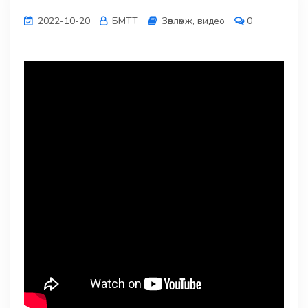
2022-10-20
БМТТ
Зөвлөмж, видео
0