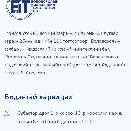
Монгол Улсын Засгийн газрын 2020 оны 03 дугаар
сарын 25-ны өдрийн 111 тогтоолоор “Боловсролын
салбарын мэдээллийн систем"-ийн төслийн баг,
"Эрдэмнэт" сүлжээний төвийг нэгтгэн “Боловсролын
мэдээллийн технологийн төв” улсын төсөвт үйлдвэрийн
газрыг байгуулсан.
Бидэнтэй харилцах
Сүхбаатар дүүрэг 1-р хороо, 13-р хороолол нарны
замын 87-р байр 6 давхар 14230