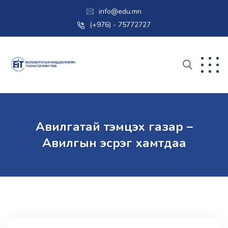
info@edu.mn
(+976) - 75772727
Авилгатай тэмцэх газар –
Авилгын эсрэг хамтдаа