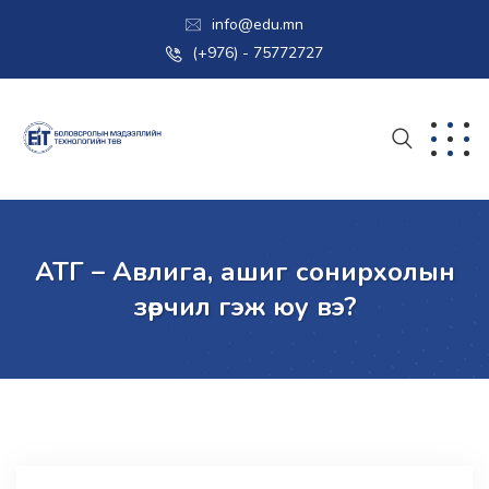
info@edu.mn
(+976) - 75772727
АТГ – Авлига, ашиг сонирхолын
зөрчил гэж юу вэ?