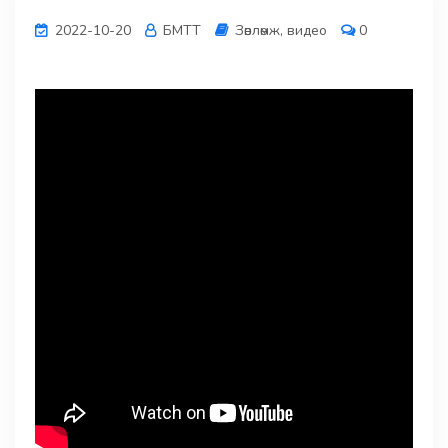
2022-10-20
БМТТ
Зөвлөмж, видео
0