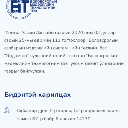
Монгол Улсын Засгийн газрын 2020 оны 03 дугаар
сарын 25-ны өдрийн 111 тогтоолоор “Боловсролын
салбарын мэдээллийн систем"-ийн төслийн баг,
"Эрдэмнэт" сүлжээний төвийг нэгтгэн “Боловсролын
мэдээллийн технологийн төв” улсын төсөвт үйлдвэрийн
газрыг байгуулсан.
Бидэнтэй харилцах
Сүхбаатар дүүрэг 1-р хороо, 13-р хороолол нарны
замын 87-р байр 6 давхар 14230