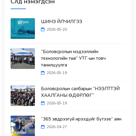
Сүүлд нэмэгдсэн
ШИНЭ ҮЙЛЧИЛГЭЭ
2026-05-20
“Боловсролын мэдээллийн
технологийн төв” УТҮГ-ын товч
танилцуулга
2026-05-19
Боловсролын салбарын “НЭЭЛТТЭЙ
ХААЛГАНЫ ӨДӨРЛӨГ”
2026-05-19
“365 эвдрээгүй ирээдүйг бүтээе” аян
2026-04-27