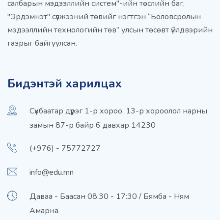
салбарын мэдээллийн систем"-ийн төслийн баг,
"Эрдэмнэт" сүлжээний төвийг нэгтгэн “Боловсролын
мэдээллийн технологийн төв” улсын төсөвт үйлдвэрийн
газрыг байгуулсан.
Бидэнтэй харилцах
Сүхбаатар дүүрэг 1-р хороо, 13-р хороолол нарны
замын 87-р байр 6 давхар 14230
(+976) - 75772727
info@edu.mn
Даваа - Баасан 08:30 - 17:30 / Бямба - Ням
Амарна