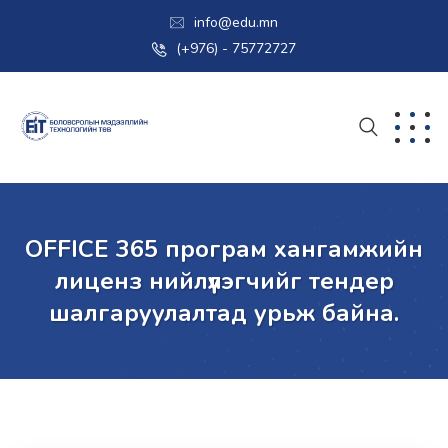
info@edu.mn
(+976) - 75772727
OFFICE 365 програм хангамжийн
лиценз нийлүүлэгчийг тендер
шалгаруулалтад урьж байна.