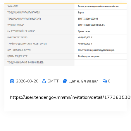
2026-03-20
БМТТ
Цаг үе, үйл явдал
0
https://user.tender.gov.mn/mn/invitation/detail/1773635