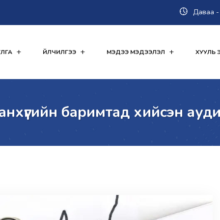
Даваа - 
ЛГА
ҮЙЛЧИЛГЭЭ
МЭДЭЭ МЭДЭЭЛЭЛ
ХУУЛЬ Э
анхүүгийн баримтад хийсэн ауди