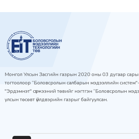
Монгол Улсын Засгийн газрын 2020 оны 03 дугаар сар
тогтоолоор “Боловсролын салбарын мэдээллийн систем"-
"Эрдэмнэт" сүлжээний төвийг нэгтгэн “Боловсролын мэд
улсын төсөвт үйлдвэрийн газрыг байгуулсан.