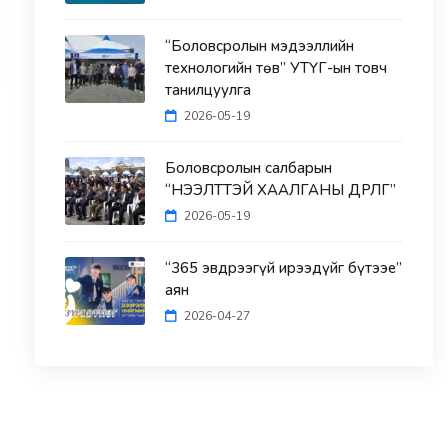
“Боловсролын мэдээллийн
технологийн төв” УТҮГ-ын товч
танилцуулга
2026-05-19
Боловсролын салбарын
“НЭЭЛТТЭЙ ХААЛГАНЫ ӨДӨРЛӨГ”
2026-05-19
“365 эвдрээгүй ирээдүйг бүтээе”
аян
2026-04-27