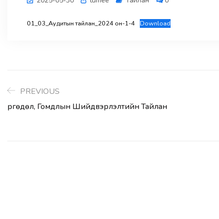
2025-05-30
tumee
Тайлан
0
01_03_Аудитын тайлан_2024 он-1-4
Download
PREVIOUS
Өргөдөл, Гомдлын Шийдвэрлэлтийн Тайлан