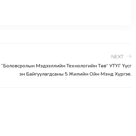
NEXT
“Боловсролын Мэдээллийн Технологийн Төв” УТҮГ Үүсг
Эн Байгуулагдсаны 5 Жилийн Ойн Мэнд Хүргэе.