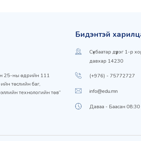
Бидэнтэй харилц
Сүхбаатар дүүрэг 1-р
давхар 14230
ын 25-ны өдрийн 111
(+976) - 75772727
ийн төслийн баг,
info@edu.mn
ээллийн технологийн төв”
Даваа - Баасан 08:30