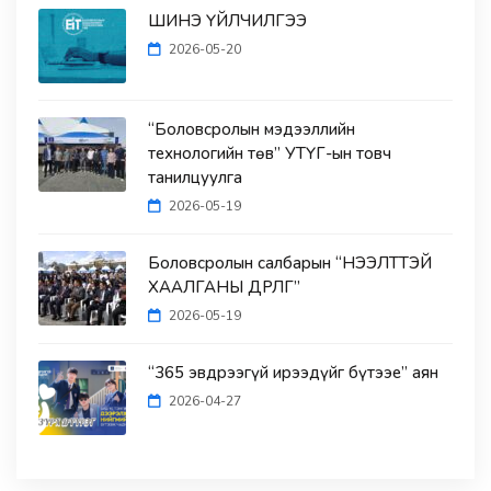
ШИНЭ ҮЙЛЧИЛГЭЭ
2026-05-20
“Боловсролын мэдээллийн
технологийн төв” УТҮГ-ын товч
танилцуулга
2026-05-19
Боловсролын салбарын “НЭЭЛТТЭЙ
ХААЛГАНЫ ӨДӨРЛӨГ”
2026-05-19
“365 эвдрээгүй ирээдүйг бүтээе” аян
2026-04-27