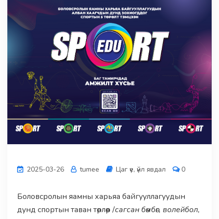
2025-03-26
tumee
Цаг үе, үйл явдал
0
Боловсролын яамны харьяа байгууллагуудын
дунд спортын таван төрлөөр /
сагсан бөмбөг, волейбол,