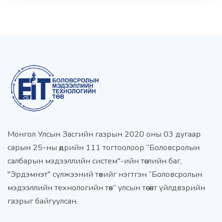
Монгол Улсын Засгийн газрын 2020 оны 03 дугаар
сарын 25-ны өдрийн 111 тогтоолоор “Боловсролын
салбарын мэдээллийн систем"-ийн төслийн баг,
"Эрдэмнэт" сүлжээний төвийг нэгтгэн “Боловсролын
мэдээллийн технологийн төв” улсын төсөвт үйлдвэрийн
газрыг байгуулсан.