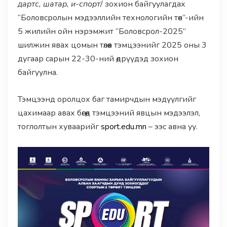
дартс, шатар, и-спорт
/ зохион байгуулагдах
“Боловсролын мэдээллийн технологийн төв”-ийн
5 жилийн ойн нэрэмжит “Боловсрол-2025”
шилжин явах цомын төлөөх тэмцээнийг 2025 оны 3
дугаар сарын 22-30-ний өдрүүдэд зохион
байгуулна.
Тэмцээнд оролцох баг тамирчдын мэдүүлгийг
цахимаар авах бөгөөд тэмцээний явцын мэдээлэл,
тоглолтын хуваарийг
sport.edu.mn
– ээс авна уу.