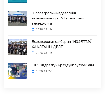
“Боловсролын мэдээллийн
технологийн төв” УТҮГ-ын товч
танилцуулга
2026-05-19
Боловсролын салбарын “НЭЭЛТТЭЙ
ХААЛГАНЫ ӨДӨРЛӨГ”
2026-05-19
“365 эвдрээгүй ирээдүйг бүтээе” аян
2026-04-27