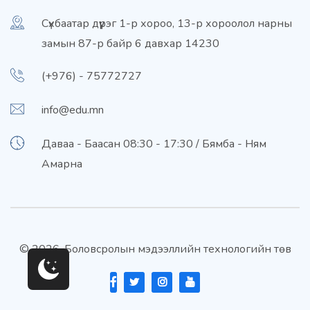
Сүхбаатар дүүрэг 1-р хороо, 13-р хороолол нарны
замын 87-р байр 6 давхар 14230
(+976) - 75772727
info@edu.mn
Даваа - Баасан 08:30 - 17:30 / Бямба - Ням
Амарна
© 2026. Боловсролын мэдээллийн технологийн төв