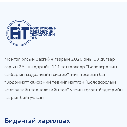
Монгол Улсын Засгийн газрын 2020 оны 03 дугаар
сарын 25-ны өдрийн 111 тогтоолоор “Боловсролын
салбарын мэдээллийн систем"-ийн төслийн баг,
"Эрдэмнэт" сүлжээний төвийг нэгтгэн “Боловсролын
мэдээллийн технологийн төв” улсын төсөвт үйлдвэрийн
газрыг байгуулсан.
Бидэнтэй харилцах