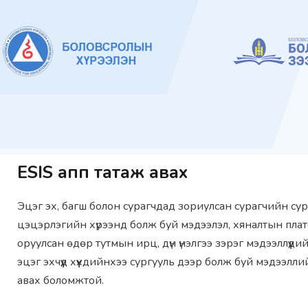
ESIS апп татаж авах
Эцэг эх, багш болон сурагчдад зориулсан сурагчийн сур
цэцэрлэгийн хүрээнд болж буй мэдээлэл, хяналтын пл
оруулсан өдөр тутмын ирц, дүн үнэлгээ зэрэг мэдээллүүди
эцэг эхчүүд хүүхдийнхээ сургууль дээр болж буй мэдээллий
авах боломжтой.