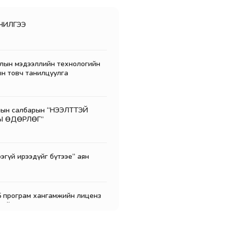
ЧИЛГЭЭ
лын мэдээллийн технологийн
-ын товч танилцуулга
лын салбарын “НЭЭЛТТЭЙ
Ы ӨДӨРЛӨГ”
эгүй ирээдүйг бүтээе” аян
5 програм хангамжийн лиценз
чийг тендер шалгаруулалтад
а.