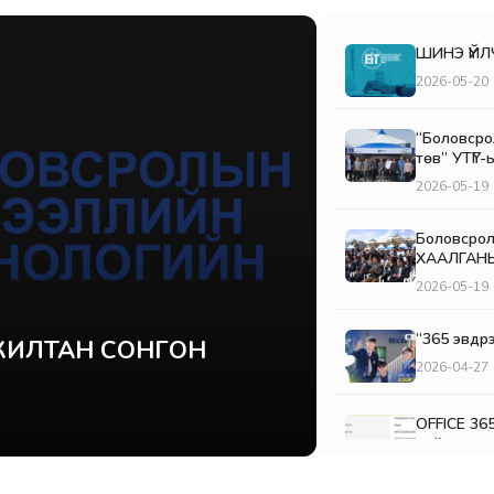
ШИНЭ ҮЙЛ
2026-05-20
“Боловсро
төв” УТҮГ
2026-05-19
Боловсро
ХААЛГАН
2026-05-19
“365 эвдрэ
АЖИЛТАН СОНГОН
2026-04-27
OFFICE 36
нийлүүлэг
урьж байн
2026-03-20