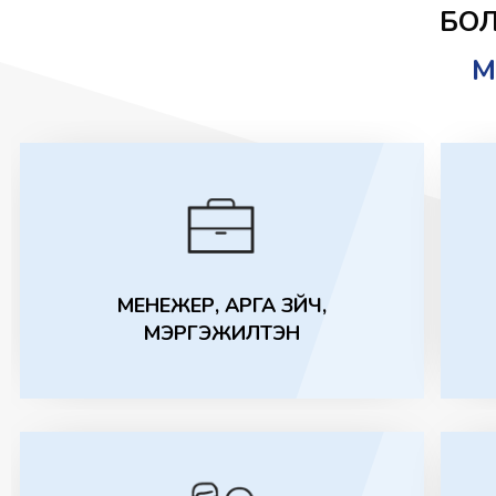
БО
М
МЕНЕЖЕР, АРГА ЗҮЙЧ,
МЭРГЭЖИЛТЭН