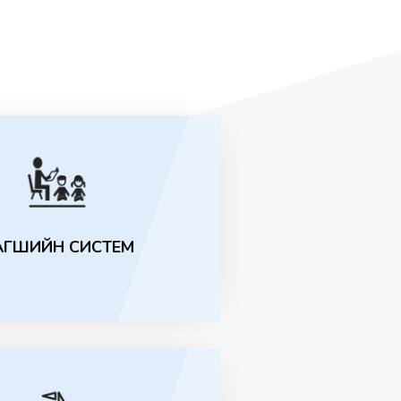
 аюулгүй байдал болон
д бүтцийн тоног
ийн нийлүүлэгчийн сонгон
ах тендерт урьж байна.
н аюулгүй байдлын хяналт,
йн удирдлага болон эмзэг
лрүүлэлтийн системийн
йлүүлэгчийг тендер
алтад урьж байна.
АГШИЙН СИСТЕМ
йн серверийн тоног
 нийлүүлэгчийг сонгон
ах тендер шалгаруулалтад
а.