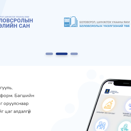
1
2
3
гууль,
атформ. Багшийн
йг оруулснаар
г цаг алдалгүй