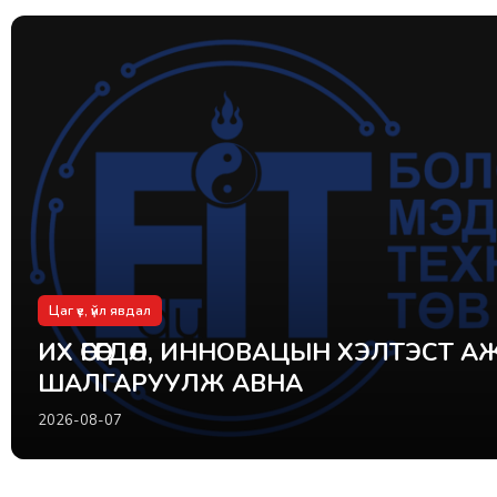
Цаг үе, үйл явдал
ИХ ӨГӨГДӨЛ, ИННОВАЦЫН ХЭЛТЭСТ 
ШАЛГАРУУЛЖ АВНА
2026-08-07