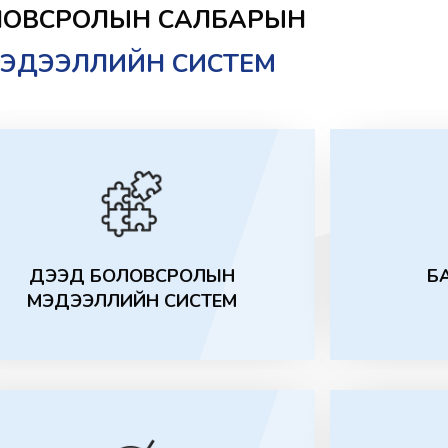
ЛОВСРОЛЫН САЛБАРЫН
Сүлжээний
ЭДЭЭЛЛИЙН СИСТЕМ
үндсэн дэ
төхөөрөмж
шалгаруул
2026-03-20
Мэдээллий
нэвтрэлти
байдлын и
лиценз ни
шалгаруул
2026-03-20
ДЭЭД БОЛОВСРОЛЫН
Б
МЭДЭЭЛЛИЙН СИСТЕМ
Дата төви
төхөөрөмж
шалгаруул
урьж байн
2026-03-20